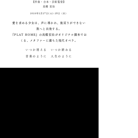
【作曲・台本・芸術監督】
高橋 宏治
2024年2月27日(火)-28日（水）
愛を求める少女は、声に導かれ、後戻りができない
旅へと出発する。
『PLAT HOME』の高橋宏治がオリジナル脚本でお
くる、メタファーに満ちた現代オペラ。
いつか消える いつか終わる
音楽のように 人生のように