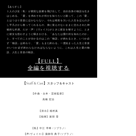
​【あらすじ】
１人の少女〈私〉が窮屈な故郷を飛び出して、自分自身の物語を生き
はじめる。「愛」を求めそれが何かを知りたいと願って。この「愛」
とはつまり音楽にほかならない。それは精彩を欠いた人生をほんの少
し平凡さから救ってくれるもの、身に覚えのないままに交わされた神
秘的な約束。だが〈声〉(ヴォイス)がときに彼女を唆すように、とき
に彼女を惑わすように囁きかける、「あなたは愛の何を知れたのか」
と。すべてのことが分かるのはこの「物語」が終わるとき。いつか必
ず「物語」は終わり、「愛」もまた終わる。一度始まった人生と音楽
がいつか必ず終わらなければならないように。これは人生と愛の物
語、人生と音楽の物語。
【FULL】
全編を視聴する
【Staff & Cast】
スタッフ＆キャスト
【作曲・台本・芸術監督】
高橋 宏治
【演出】植村真
【指揮】浦
部 雪
【私】中江 早希 (ソプラノ)
【声(ヴォイス)】薬師寺 典子(ソプラノ)