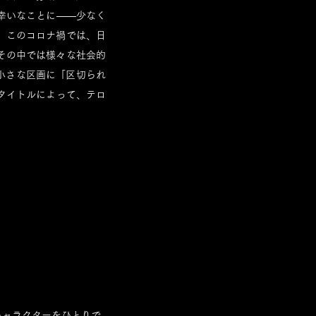
幸いなことに――少なく
、このコロナ禍では、日
その中では様々な社会的
、小さな区画に「区切られ
いうタイトルによって、テロ
キャラクターをひとりで