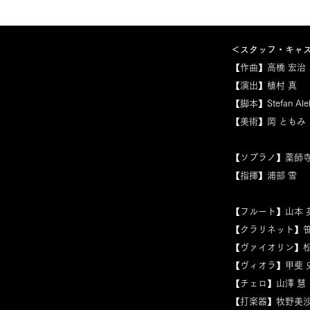
わる男女４人。実行犯、ニュースキャス
察官の女） - “THEY T
ター、生存者、そして犠牲者。それら４
GODS 彼らは自分を神だと思う”：02:31
つのキャラクターをひとりで演じる群像
■Intermezzo
モノオペラ。 私たちはわかりあえるの
スト）- “WHEN IN DOUBT ACT LIKE
か。 若き才能が集結し世界に発信する新
迷った
＜スタッフ・キャ
作オリジナルオペラ日本初演。
13:10 ■Intermezzo 2： 21:48 ■Scene
………………………………………………………………… ＜あら
3（ニュ
【作曲】高橋 宏治
すじ＞ とある地下鉄の駅で爆破テロが起
これは戦争だ”：2
きる。元警察官の女、テロリストになっ
32:45 ■Scene 4（移民の少女）- “LUST
【演出】植村 真
た男、事件を伝えるニュースキャスタ
FOR LIFE
【脚本】Stefan Aleks
ー、命を落とす移民の女、天国への列車
5（移
を待つ少女…。事件に関わった人々とその
“DE
【美術】岡 ともみ
記憶の断片が砕けたガラスに煌めくよう
ストの対話
に描き出される。社会の矛盾と他者を理
https:
解することの難しさが露になる中で、行
……………
く先の見えない対話が続いていく。
わる男
【ソプラノ】薬師寺
＜"PLAT HOME" とは＞ 本作は2020年に
ター、
【指揮】浦部 雪
ベルギーで初演されたモノオペラ
つのキ
《Amidst dust and fractured voices》の
モノオ
日本上演版ですが、この再演にあたり日
か。 
本版では《Plat Home》とタイトルを改
作オリ
【フルート】山本 
めています。この改題には、コロナ禍の
……………
中で重ねられた制作者たちの議論が反映
すじ＞
【クラリネット】笹
されています。本作では、実在の爆破テ
きる。
【ヴァイオリン】松
ロ事件をモデルにした架空のテロ事件と
た男、
社会的な分断が主題となっていますが、
ー、命
【ヴィオラ】甲斐 
それはテロが頻発し政治的な分断が進む
を待つ
欧州の状況を背景としたものでした。幸
記憶の
【チェロ】山澤 慧
いなことに――少なくとも表面的には
に描き
【打楽器】牧野美
――、近年の日本ではそのような悲劇は
解する