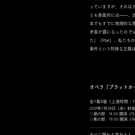
っていますが、それは
とも表面的には――、
本でもすでに物理的な
矛盾が露になったのでは
た」（Plat）、私たち
事件という特殊な主題
オペラ『プラットホ
全1幕5場（上演時間：
2021年7月28日（水）
♢昼の部 14:00 開演（13
♢夜の部 19:00 開演（18
…………………………
テロに関わる男女４人