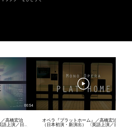
00:54
01:03
』／高橋宏治
オペラ『プラットホーム』／高橋宏治
英語上演／日本
（日本初演・新演出） 〈英語上演／日本
定上演時間：1時
語字幕付〉全1幕5場（予定上演時間：1時