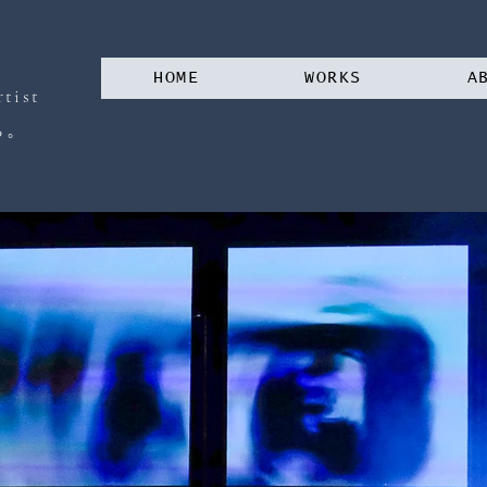
HOME
WORKS
A
tist
。
る