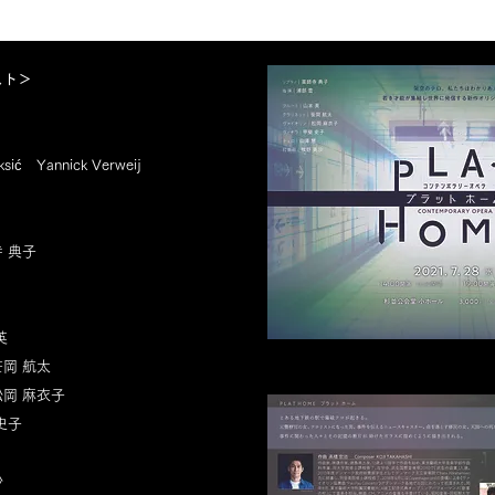
HINK THEY ARE
間） HP: https://nezumi.
……………………………………………………………
： 11:18 ■Scene 2 （テロリ
わる男女４人。実行犯、
 GOD
ター、生存者、そして犠
ときには神のように振る舞え”：
つのキャラクターをひと
スト＞
モノオペラ。 私たちはわ
ースキャスター）- “THIS IS WAR
か。 若き才能が集結し世
3:36 ■Intermezzo 3：
作オリジナルオペラ日本
………………………………………………
 生への欲望”： 34:51 ■Scene
日程＞ 全2回公演 2021年
ić Yannick Verweij
民の少女とテロリスト）-
杉並公会堂小ホール ●昼の部
ADEND デットエンド～少女とテロリ
（13:30 開場） ●夜の部 1
”： 42:09 詳細：
（18:30 開場） ＜チケット＞ 以下URLよ
//www.kojitakahashi.net/plathome
りチケットをご購入いた
………………………………………………… テロに関
自由席 3,000円） ●昼
女４人。実行犯、ニュースキャス
https://nezumistore.sto
 典子
生存者、そして犠牲者。それら４
●夜の部
ャラクターをひとりで演じる群像
https://nezumistore.sto
ペラ。 私たちはわかりあえるの
上記でのお買い求めが難
若き才能が集結し世界に発信する新
までお問い合わせくださ
ジナルオペラ日本初演。
info.nezumi@gmail.com ＜スタッフ・キ
英
…………………………………………………… ＜あら
ャスト＞ 【作曲】高橋 宏
 とある地下鉄の駅で爆破テロが起
村 真 【脚本】Stefan Aleks
岡 航太
元警察官の女、テロリストになっ
Verweij 【美術】岡 と
岡 麻衣子
事件を伝えるニュースキャスタ
薬師寺 典子 【指揮】浦部
を落とす移民の女、天国への列車
ト】山本 英 【クラリネッ
史子
少女…。事件に関わった人々とその
【ヴァイオリン】松岡 麻
断片が砕けたガラスに煌めくよう
ラ】甲斐 史子 【チェロ】
出される。社会の矛盾と他者を理
器】牧野美沙 【記録】屋
沙
ことの難しさが露になる中で、行
小田原 築 【字幕翻訳】田