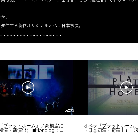
。
のか。
に発信する新作オリジナルオペラ日本初演。
………………………………………
52:33
『プラットホーム』／高橋宏治
オペラ『プラットホーム
新演出） ■Monolog,：
（日本初演・新演出） 〈
語字幕付〉全1幕5場（予