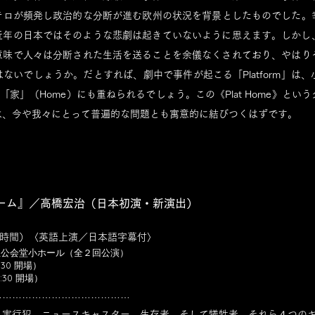
テロが頻発し政治的な分断が進む欧州の状況を背景としたものでした。
近年の日本ではそのような悲劇は起きていないように思えます。しかし
意味で人々は分断された生活を送ることを余儀なくされており、やはり
ないでしょうか。だとすれば、劇中で事件が起こる「Platform」は
の「家」（Home）にも重ねられるでしょう。この《Plat Home》と
は、今や我々にとって普遍的な問題とも寓意的に結びつくはずです。
ーム』／高橋宏治（日本初演・新演出）
1時間）〈英語上演／日本語字幕付〉
杉並公会堂小ホール（全２回公演）
:30 開場）
:30 開場）
……………………………………
。実行犯、ニュースキャスター、生存者、そして犠牲者。それら４つの