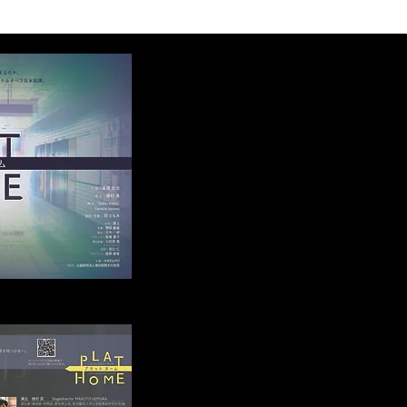
tokyo/plathome
間） HP: https://nezumi.tokyo/plathome
… テロに関
……………………………………………………………… テロに関
ニュースキャス
わる男女４人。実行犯、ニュースキャス
牲者。それら４
ター、生存者、そして犠牲者。それら４
りで演じる群像
つのキャラクターをひとりで演じる群像
かりあえるの
モノオペラ。 私たちはわかりあえるの
界に発信する新
か。 若き才能が集結し世界に発信する新
初演。
作オリジナルオペラ日本初演。
………………… ＜公演
………………………………………………………………… ＜公演
7月28日（水）
日程＞ 全2回公演 2021年7月28日（水）
 14:00 開演
杉並公会堂小ホール ●昼の部 14:00 開演
9:00 開演
（13:30 開場） ●夜の部 19:00 開演
（18:30 開場） ＜チケット＞ 以下URLよ
だけます。（全
りチケットをご購入いただけます。（全
の部
自由席 3,000円） ●昼の部
res.jp/items/608bf18ac9827a5faf173814
https://nezumistore.stores.jp/items/608b
●夜の部
res.jp/items/609627f9c9827a2bad24b4f5
https://nezumistore.stores.jp/items/6096
しい方は、下記
上記でのお買い求めが難しい方は、下記
い。
までお問い合わせください。
info.nezumi@gmail.com ＜スタッフ・キ
治 【演出】植
ャスト＞ 【作曲】高橋 宏治 【演出】植
ić Yannick
村 真 【脚本】Stefan Aleksić Yannick
もみ 【ソプラノ】
Verweij 【美術】岡 ともみ 【ソプラノ】
 雪 【フルー
薬師寺 典子 【指揮】浦部 雪 【フルー
ト】笹岡 航太
ト】山本 英 【クラリネット】笹岡 航太
衣子 【ヴィオ
【ヴァイオリン】松岡 麻衣子 【ヴィオ
山澤 慧 【打楽
ラ】甲斐 史子 【チェロ】山澤 慧 【打楽
上 【舞台監督】
器】牧野美沙 【記録】屋上 【舞台監督】
口 仁 主催：
小田原 築 【字幕翻訳】田口 仁 主催：