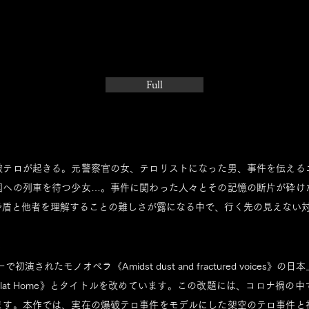
Full
破テロが起きる。元警察官の女、テロリストになった男、事件を伝える
国への列車を待つ少女…。事件に関わった人々とその記憶の断片が砕け
矛盾と他者を理解することの難しさが露になる中で、行く先の見えない
＞
初演されたモノオペラ《Amidst dust and fractured voices
lat Home》とタイトルを改めています。この改題には、コロナ禍の
ます。本作では、実在の爆破テロ事件をモデルにした架空のテロ事件と