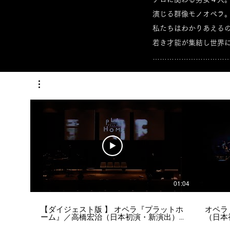
演じる群像モノオペラ
私たちはわかりあえる
若き才能が集結し世界
…………………………
01:04
【ダイジェスト版 】 オペラ『プラットホ
オペラ
ーム』／高橋宏治（日本初演・新演出）
（日本初演・
……………………………………………………………… テロに関
00:00 ■Overture： 01:25 ■Scene 1（元警