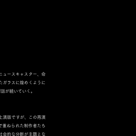
ニュースキャスター、命
たガラスに煌めくように
対話が続いていく。
》の日本上演版ですが、この再演
中で重ねられた制作者たち
社会的な分断が主題とな