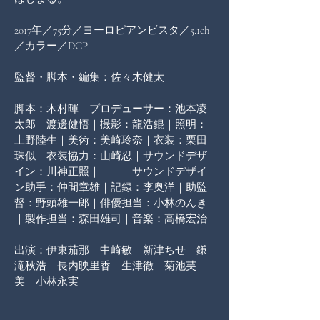
2017年／75分／ヨーロピアンビスタ／5.1ch
／カラー／DCP  
監督・脚本・編集：佐々木健太 
脚本：木村暉｜プロデューサー：池本凌
太郎　渡邊健悟｜撮影：龍浩錕｜照明：
上野陸生｜美術：美崎玲奈｜衣装：栗田
珠似｜衣装協力：山崎忍｜サウンドデザ
イン：川神正照｜　　　サウンドデザイ
ン助手：仲間章雄｜記録：李奥洋｜助監
督：野頭雄一郎｜俳優担当：小林のんき
｜製作担当：森田雄司｜音楽：高橋宏治 
出演：伊東茄那　中崎敏　新津ちせ　鎌
滝秋浩　長内映里香　生津徹　菊池芙
美　小林永実