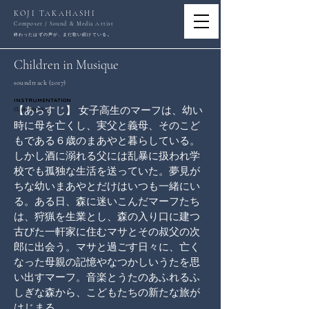
KOJI TAKAHASHI
Composer / Sound & Media Artist
。
終わったはずの声が、まだ歌い続けている
Children in Musique
soundtrack (2017)
INSTRUMENTATION
【あらすじ】 女子高生のマーフは、幼い
Cl, Vn, Va, Vc, Pf
時に母を亡くし、実父と義母、そのこど
もである６歳のまあやと暮らしている。
しかし酒に溺れる父には乱暴に扱われ学
校でも孤独な生活を送っていた。夢見が
ちな幼いまあやとだけはいつも一緒にい
る。ある日、森に迷いこんだマーフたち
は、狩猟を生業とし、森の入り口に建つ
古びた一軒家に住むマサとその叔父の次
郎に出会う。マサと過ごす日々に、亡く
なった母親の記憶やなつかしいうたを思
い出すマーフ。音楽とうたのあふれるふ
しぎな森から、こどもたちの新たな旅が
はじまる。  