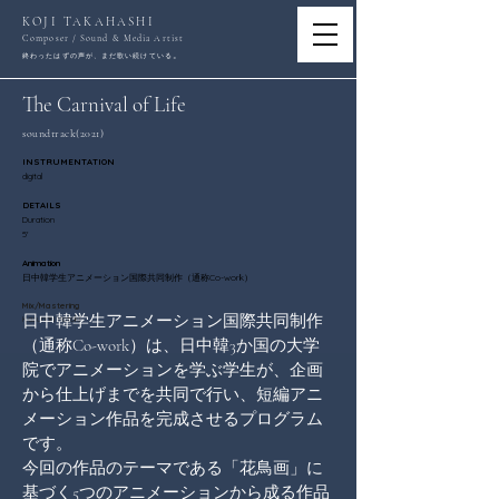
KOJI TAKAHASHI
Composer / Sound & Media Artist
。
終わったはずの声が、まだ歌い続けている
The Carnival of Life
soundtrack(2021)
INSTRUMENTATION
digital
DETAILS
Duration
5'
Animation
日中韓学生アニメーション国際共同制作（通称Co-work）
Mix/Mastering
日中韓学生アニメーション国際共同制作
Kazunari Motoki
（通称Co-work）は、日中韓3か国の大学
院でアニメーションを学ぶ学生が、企画
から仕上げまでを共同で行い、短編アニ
メーション作品を完成させるプログラム
です。
今回の作品のテーマである「花鳥画」に
基づく5つのアニメーションから成る作品