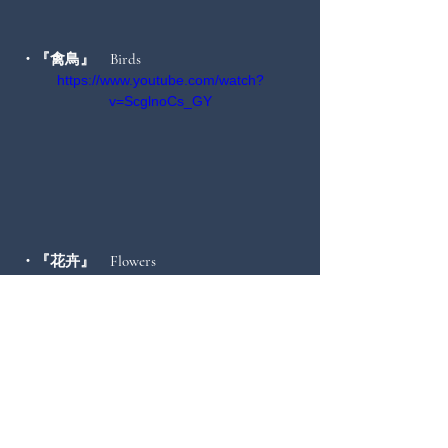
・『禽鳥』　Birds
https://www.youtube.com/watch?
v=ScglnoCs_GY
・『花卉』　Flowers
https://www.youtube.com/watch?
v=KU4WffE0D5I