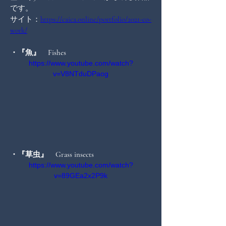
です。
サイト：
https://caica.online/portfolio/2021-co-
work/
​・『魚』　Fishes
https://www.youtube.com/watch?
v=V8NTduDPaog
​・『草虫』　Grass insects
https://www.youtube.com/watch?
v=89GEa2x2P9k