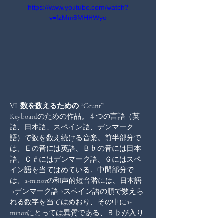
https://www.youtube.com/watch?
v=fzMm8MHHWyo
VI. 数を数えるための “Count”
Keyboardのための作品。４つの言語（英
語、日本語、スペイン語、デンマーク
語）で数を数え続ける音楽。前半部分で
は、Ｅの音には英語、Ｂ♭の音には日本
語、Ｃ＃にはデンマーク語、Ｇにはスペ
イン語を当てはめている。中間部分で
は、a-minorの和声的短音階には、日本語
→デンマーク語→スペイン語の順で数えら
れる数字を当てはめおり、その中にa-
minorにとっては異質である、Ｂ♭が入り