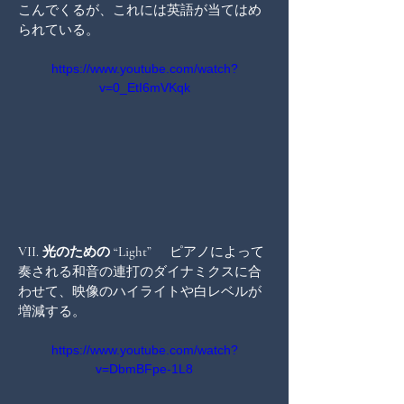
こんでくるが、これには英語が当てはめ
られている。
https://www.youtube.com/watch?
v=0_EtI6mVKqk
VII. 光のための “Light” 
    ピアノによって
奏される和音の連打のダイナミクスに合
わせて、映像のハイライトや白レベルが
増減する。
https://www.youtube.com/watch?
v=DbmBFpe-1L8