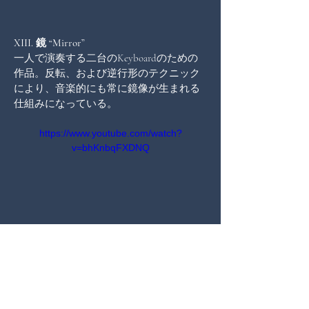
XIII. 鏡 “Mirror”
一人で演奏する二台のKeyboardのための
作品。反転、および逆行形のテクニック
により、音楽的にも常に鏡像が生まれる
仕組みになっている。
https://www.youtube.com/watch?
v=bhKnbqFXDNQ
XIV. 自主規制のための “Censor Bleep”    
Keyboardのための作品。ハ短調における
ぜクエンツが繰り返される中、それにと