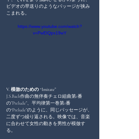
ビデオの早送りのようなパッージが挟み
こまれる。
https://www.youtube.com/watch?
v=PwEIQpx19wY
V. 模倣のための “Imitate” 
J.S.Bach作曲の無伴奏チェロ組曲第1番
の”Prelude”、平均律第一巻第1番
の“Prelude”のように、同じパッセージが、
二度ずつ繰り返される。映像では、音楽
に合わせて女性の動きを男性が模倣す
る。  