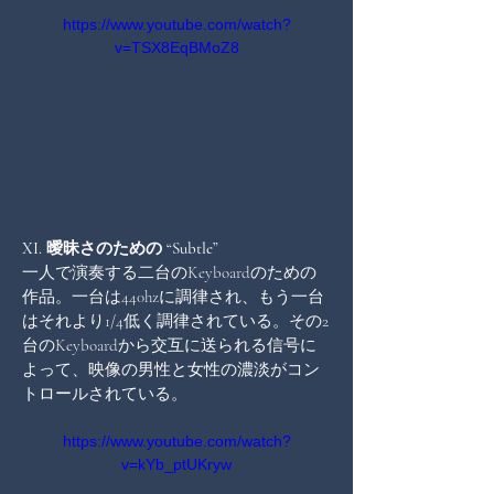
https://www.youtube.com/watch?
v=TSX8EqBMoZ8
XI. 曖昧さのための “Subtle”
一人で演奏する二台のKeyboardのための
作品。一台は440hzに調律され、もう一台
はそれより1/4低く調律されている。その2
台のKeyboardから交互に送られる信号に
よって、映像の男性と女性の濃淡がコン
トロールされている。
https://www.youtube.com/watch?
v=kYb_ptUKryw