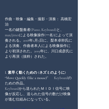
作曲・映像・編集・撮影・演奏： 高橋宏
治　 
一名の鍵盤奏者(Piano, Keyboard)と、
max/jitterによる映像操作(一名)によって演
奏される。2018年2月5日に、梨本卓幹氏に
よる演奏、作曲者本人による映像操作に
より初演された。2019年に、川口成彦氏に
より再演（抜粋）された。
I. 素早く動くための (ネズミのように) 
“Move Quickly (like a mouse)”
      Keyboardの
ための作品。
Keyboardから送られたＭＩＤＩ信号に映
像が反応し、送られた信号の数だけ映像
が進む仕組みになっている。