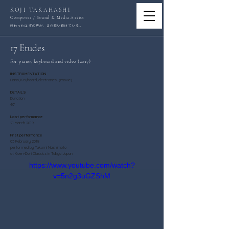
KOJI TAKAHASHI
Composer / Sound & Media Artist
。
終わったはずの声が、まだ歌い続けている
17 Etudes
for piano, keyboard and video (2017)
INSTRUMENTATION
Piano, Keyboard, electronics（movie）
DETAILS
Duration
40'
Last performance
21 March 2019
First performance
05 February 2018
performed by Takumi Nashimoto
at Koen-Dori Classics in Tokyo Japan
https://www.youtube.com/watch?
v=5n2g3uGZShM