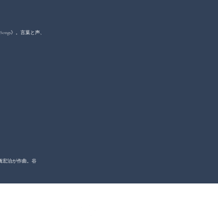
ongs》。言葉と声、
橋宏治が作曲。谷