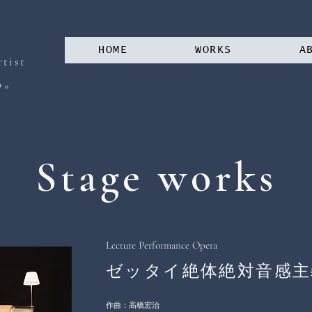
HOME
WORKS
A
tist
。
る
Stage works
Lecture Performance Opera
ゼッタイ絶体絶対音感主義者
作曲：高橋宏治