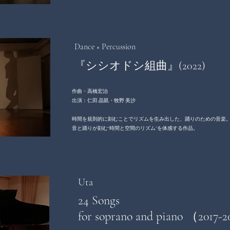
Dance × Percussion
『シシオドシ組曲』(2022)
作曲・高橋宏治
出演：仁田 晶凱・牧野 美沙
時間を規則的に刻むことでリズムを生み出した、踊りのための音楽
音と踊りが刻む“時間と空間のリズム”を体感する作品。
Uta
24 Songs
for soprano and piano （2017-