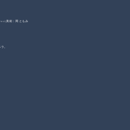
weij
美術：岡 ともみ
ラ。​