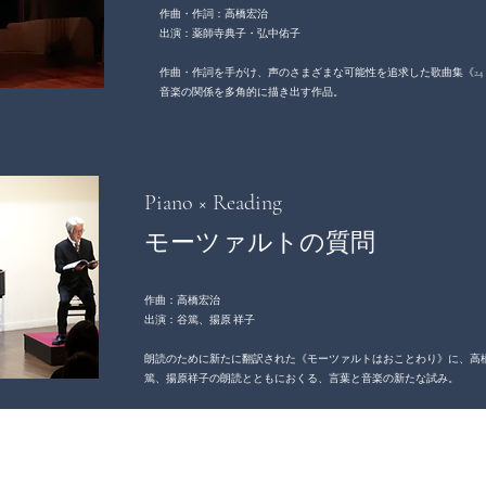
​​​作曲・作詞：高橋宏治
出演：薬師寺典子・弘中佑子
作曲・作詞を手がけ、声のさまざまな可能性を追求した歌曲集《24 S
音楽の関係を多角的に描き出す作品。
Piano × Reading
​モーツァルトの質問
​作曲：高橋宏治
出演：谷篤、揚原 祥子
朗読のために新たに翻訳された《モーツァルトはおことわり》に、高
篤、揚原祥子の朗読とともにおくる、言葉と音楽の新たな試み。