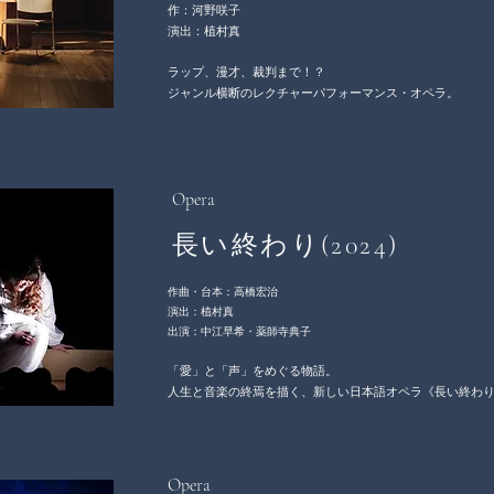
作：河野咲子
演出：植村真
ラップ、漫才、裁判まで！？
ジャンル横断のレクチャーパフォーマンス・オペラ。
Opera
長い終わり(2024)
作曲・台本：高橋宏治
演出：植村真
出演：中江早希・薬師寺典子
「愛」と「声」をめぐる物語。
人生と音楽の終焉を描く、新しい日本語オペラ《長い終わ
Opera