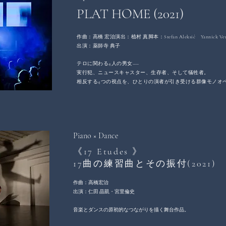
PLAT HOME (2021)
作曲：高橋 宏治
演出：植村 真
脚本：Stefan Aleksić Yannick Ver
出演：薬師寺 典子
テロに関わる4人の男女――
実行犯、ニュースキャスター、生存者、そして犠牲者。
相反する4つの視点を、ひとりの演者が引き受ける群像モノオペ
Piano × Dance
《17 Etudes 》
17曲の練習曲とその振付(2021)
作曲：高橋宏治
出演：仁田 晶凱・宮里倫史
音楽とダンスの原初的なつながりを描く舞台作品。