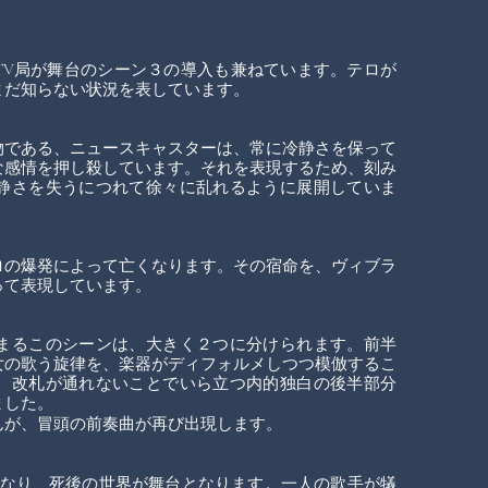
TV局が舞台のシーン３の導入も兼ねています。テロが
まだ知らない状況を表しています。
物である、ニュースキャスターは、常に冷静さを保って
な感情を押し殺しています。それを表現するため、刻み
静さを失うにつれて徐々に乱れるように展開していま
ロの爆発によって亡くなります。その宿命を、ヴィブラ
って表現しています。
まるこのシーンは、大きく２つに分けられます。前半
女の歌う旋律を、楽器がディフォルメしつつ模倣するこ
。改札が通れないことでいら立つ内的独白の後半部分
ました。
んが、冒頭の前奏曲が再び出現します。
異なり、死後の世界が舞台となります。一人の歌手が犠