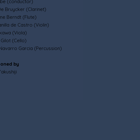
abe (conductor)
e Bruycker (Clarinet)
ne Berndt (Flute)
illa de Castro (Violin)
kawa (Viola)
Gilot (Cello)
Navarro Garcia (Percussion)
ioned by
akushiji