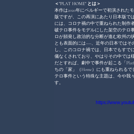
＜"PLAT HOME" とは＞
本作は2020年にベルギーで初演されたモノオペラ《A
版ですが、この再演にあたり日本版では《
には、コロナ禍の中で重ねられた制作
破テロ事件をモデルにした架空のテロ
ロが頻発し政治的な分断が進む欧州の状
とも表面的には――、近年の日本ではそ
し、このコロナ禍では、日本でもすで
儀なくされており、やはりその中では
だとすれば、劇中で事件が起こる「Plat
ちの「家」（Home）にも重ねられるでし
テロ事件という特殊な主題は、今や我
す。
https://www.you