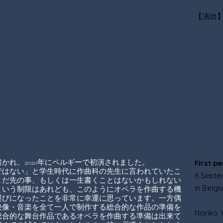
【演出】
かれ、2020年にベルギーで初演されました。
First p
ではない」と学生時代に作曲科の先生に言われていたこ
6 Septe
まだ先の事、もしくは一生書くことはないかもしれない
in Belg
という制限はあれども、このようにオペラを作曲する機
運びになったことを非常に幸運に思っています。一方偶
映像・音楽を全て一人で制作する総合的な作品の準備を
Noriko 
総合的な舞台作品であるオペラを作曲する準備は出来て