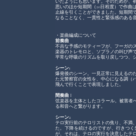
いたようにも思います。そのためか、
思いのほか短期間（20日程度）で作曲
止線を引くことができました。短期間
なることなく、一貫性と緊張感のある
・楽曲編成について
前奏曲
不吉な予感のモティーフが、フーガの
楽器のトレモロと、ソプラノの叫び声
平常な呼吸のリズムを取り戻しつつ、
シーン1
爆発後のシーン。一見正常に見えるの
た元警察官の女性を、中心になる調（
飛んで行くことで表現しました。
間奏曲 I
弦楽器を主体としたコラール。被害者へ
る和音へと繋がります。
シーン2
テロ実行前のテロリストの焦り、不満
た。下降を続けるのですが、行きつく
が、それは、テロの実行を決意したテ