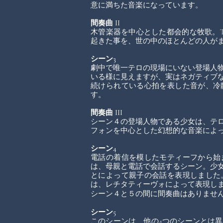
意に満ちた音楽になっています。
間奏曲 II
木管楽器を中心とした都会的な牧歌。
起きた事を、世の中のほとんどの人が
シーン3
劇中で唯一テロの現場にいない登場人
いる様に見えますが、実はネガティブ
続けられている心拍を表した音が、冷
す。
間奏曲 III
シーン４の登場人物である少女は、テ
フォンを中心とした幻想的な音楽によ
シーン4
電話の着信を模したモティーフから始
は、母親と電話で会話するシーン。少
とによって親子の会話を表現しました
は、レチタティーヴォによって表現し
シーン４と５の間に間奏曲はありませ
シーン5
このシーンは、他の4つのシーンとは