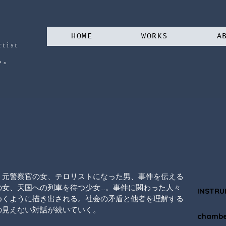
HOME
WORKS
A
tist
。
る
。元警察官の女、テロリストになった男、事件を伝える
の女、天国への列車を待つ少女…。事件に関わった人々
INSTRU
めくように描き出される。社会の矛盾と他者を理解する
見えない対話が続いていく。

chambe