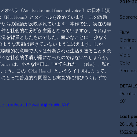
2019-2
midst dust and fractured voices》の日本上演
Sopran
Plat Home》とタイトルを改めています。この改題
者たちの議論が反映されています。本作では、実在の爆
事件と社会的な分断が主題となっていますが、それはテ
Flute
況を背景としたものでした。幸いなことに――少なく
Clarinet
のような悲劇は起きていないように思えます。しか
Violin
に物理的な意味で人々は分断された生活を送ることを余
Viola
様々な社会的矛盾が露になったのではないでしょうか。
Cello
form」は、小さな区画に「区切られた」（Plat）、私た
Percuss
ょう。この《Plat Home》というタイトルによって、
々にとって普遍的な問題とも寓意的に結びつくはずで
DETAIL
Duratio
60'
tube.com/watch?v=dh6jlPmWUAY
Last p
28 July 
杉並公