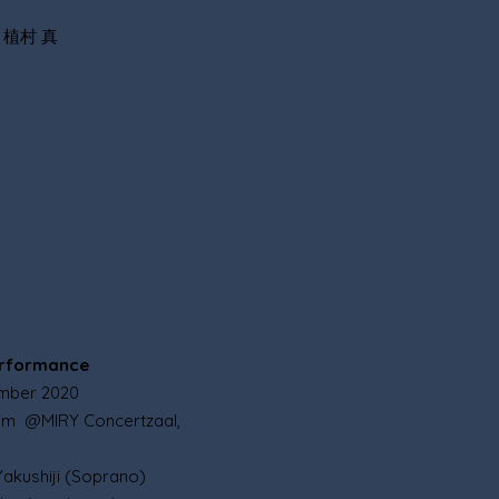
植村 真
erformance
mber 2020
ium @
MIRY Concertzaal,
Yakushiji (Soprano)