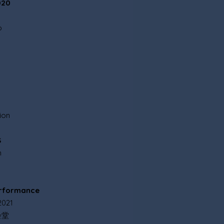
020
o
ion
S
n
erformance
2021
会堂